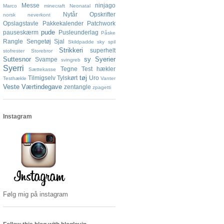
Messe
ninjago
Marco
minecraft
Neonatal
Nytår
Opskrifter
norsk neverkont
Opslagstavle
Pakkekalender
Patchwork
pude
pauseskærm
Pusleunderlag
Påske
Rangle
Sengetøj
Sjal
Skildpadde
sky
spil
Strikkeri
superhelt
stofrester
Storebror
Suttesnor
sy
Syerier
Svampe
svingreb
Syerri
Tegne
Test hækler
Sættekasse
tøj
Tilmigselv
Tylskørt
Uro
Testhækle
Vanter
Veste
Værtindegave
zentangle
zpagetti
Instagram
Følg mig på instagram