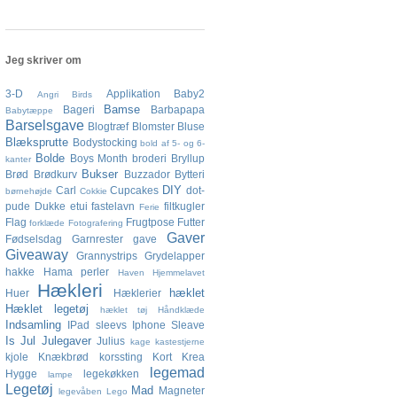
Jeg skriver om
3-D
Applikation
Baby2
Angri Birds
Bamse
Bageri
Barbapapa
Babytæppe
Barselsgave
Blogtræf
Blomster
Bluse
Blæksprutte
Bodystocking
bold af 5- og 6-
Bolde
Boys Month
broderi
Bryllup
kanter
Bukser
Brød
Brødkurv
Buzzador
Bytteri
DIY
Carl
Cupcakes
dot-
børnehøjde
Cokkie
pude
Dukke
etui
fastelavn
filtkugler
Ferie
Flag
Frugtpose
Futter
forklæde
Fotografering
Gaver
Fødselsdag
Garnrester
gave
Giveaway
Grannystrips
Grydelapper
hakke
Hama perler
Haven
Hjemmelavet
Hækleri
hæklet
Huer
Hæklerier
Hæklet legetøj
hæklet tøj
Håndklæde
Indsamling
IPad sleevs
Iphone Sleave
Is
Jul
Julegaver
Julius
kage
kastestjerne
kjole
Knækbrød
korssting
Kort
Krea
legemad
Hygge
legekøkken
lampe
Legetøj
Mad
Magneter
legevåben
Lego