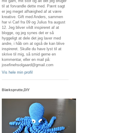
mit garn, mit stof og alt det jeg bruger
til at forvandle dette med. Pænt sagt
er jeg meget afhæighed af at være
kreative. Gift med Anders, sammen
har vi Carl fra 09 og Julius fra august
12. Jeg bliver vildt inspireret af at
blogge, og jeg synes det er så
hyggeligt at dele det jeg laver med
andre, i håb om at også de kan blive
inspireret. Skulle du have lyst til at
skrive til mig, så smid gerne en
kommentar, eller en mail på:
josefinehsolgaard@gmail.com
Vis hele min profil
Blæksprutte,DIY