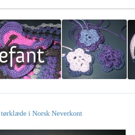
t tørklæde i Norsk Neverkont